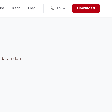
mum
Karir
Blog
Download
r darah dan