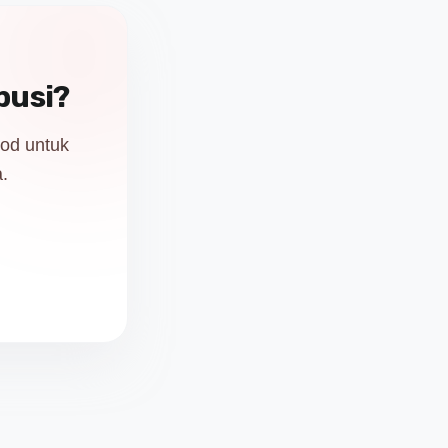
busi?
od untuk
.