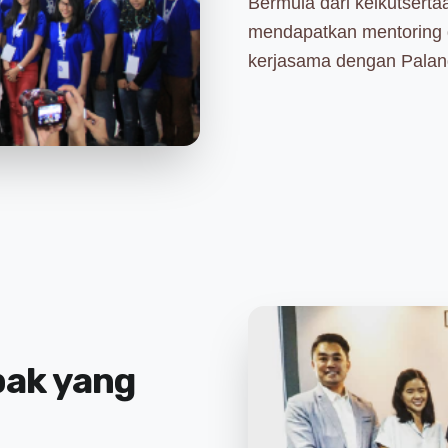
Bermula dari keikutsert
mendapatkan mentoring d
kerjasama dengan Palan
pak yang