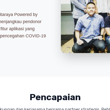
gitaraya Powered by
menjangkau pendonor
itur aplikasi yang
a pencegahan COVID-19
Pencapaian
kungan dan kerjasama bersama partner strategis, Reb